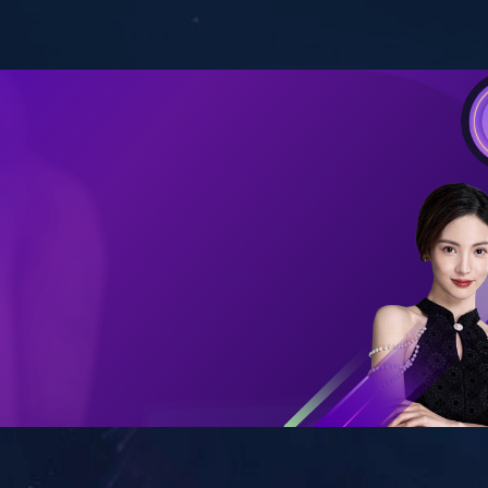
●
西甲联赛
LIVE 32'
皇家马德里
2
1
巴塞罗那
1
1
3
0