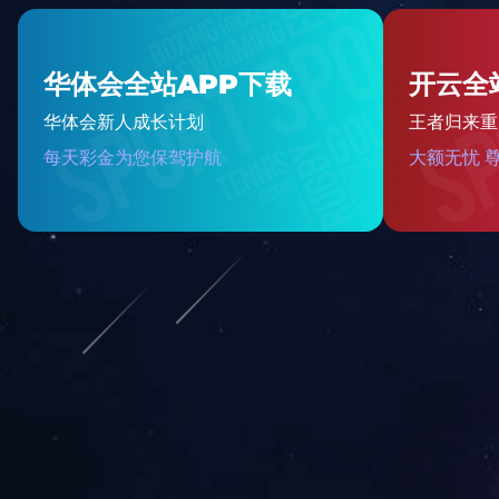
今日剩余赛程
切尔西
19:30
拜仁慕尼
21:45
巴黎圣日
23:00
刚刚结束 / 热门赛果
那不勒斯
已结束
凯尔特人
已结束